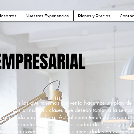
Nosotros
Nuestras Experiencias
Planes y Precios
Contác
EMPRESARIAL
esas con las que tenemos convenio hacemos un plan de 
pleados a inscribir, clases que desean tomar a la seman
lo que cada una prefiera. Actualmente tenemos convenio v
, Iserra centro comercial en la ciudad de Bogotá y cent
acto con nosotros cubrimos sus necesidades en cuanto a 