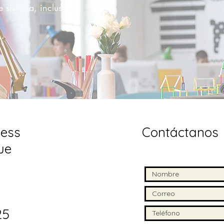
e sistema, incluso.
ess
Contáctanos
ue
25