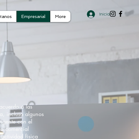
Iniciar sesión
tanos
Empresarial
More
acuerdo a las
a, incluso algunos
igente con el
ro comercial
actividad física