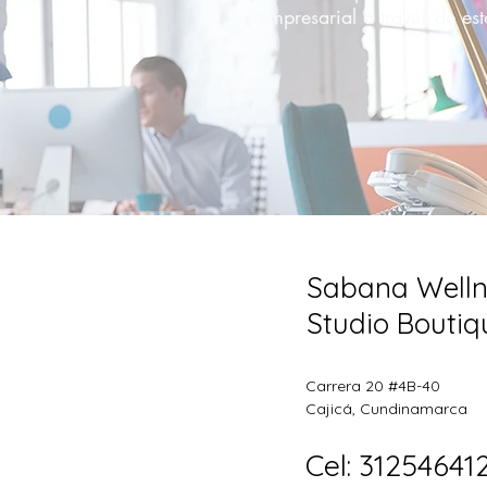
empresarial a través de est
Sabana Welln
Studio Boutiq
Carrera 20 #4B-40
Cajicá, Cundinamarca
Cel: 31254641