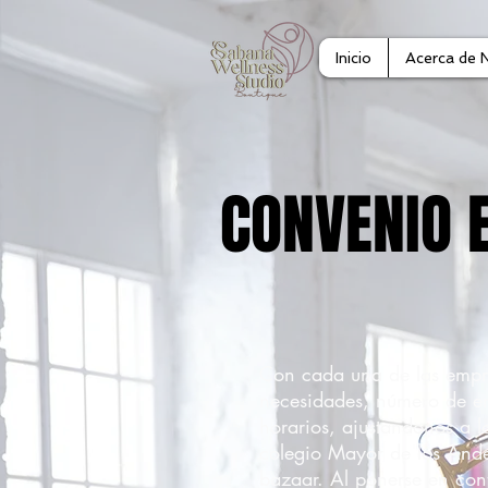
Inicio
Acerca de 
CONVENIO 
Con cada una de las empr
necesidades, número de em
horarios, ajustandonos a 
colegio Mayor de los Andes
bazaar. Al ponerse en cont