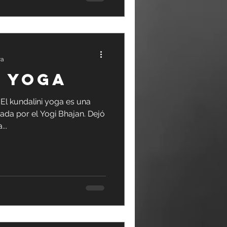
ra
E YOGA
 kundalini yoga es una
reada por el Yogi Bhajan. Dejó
...