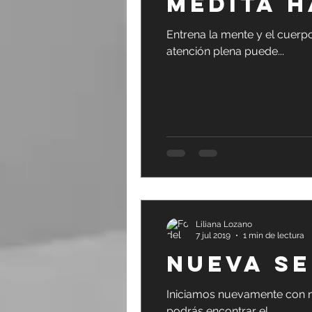
MEDITA H
Entrena la mente y el cuerpo
atención plena puede...
Liliana Lozano
7 jul 2019
1 min de lectura
NUEVA S
Iniciamos nuevamente con nue
podrás encontrar el...