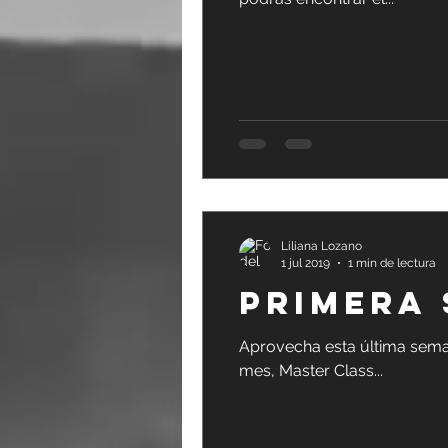
Liliana Lozano
1 jul 2019
1 min de lectura
PRIMERA 
Aprovecha esta última seman
mes, Master Class...