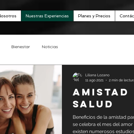
Nosotros
Nuestras Experiencias
Planes y Precios
Contác
Bienestar
Noticias
Liliana Lozano
11 ago 2021
2 min de lectur
AMISTAD para la
salud
Beneficios de la amistad pa
se celebra el mes del amor
existen numerosos estudios 