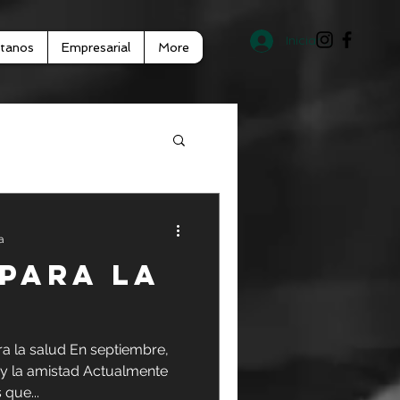
Iniciar sesión
tanos
Empresarial
More
a
ra la salud En septiembre,
 y la amistad Actualmente
que...