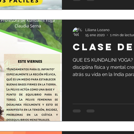
Liliana Lozano
15 ene 2020
1 min de lectu
CLASE D
QUE ES KUNDALINI YOGA? El
disciplina física y mental c
atrás su vida en la India para