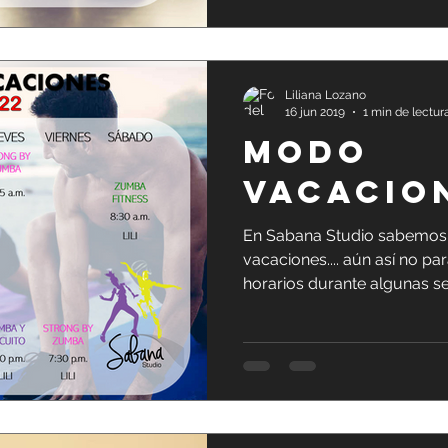
Liliana Lozano
16 jun 2019
1 min de lectur
MODO
VACACION
En Sabana Studio sabemos
vacaciones.... aún así no p
horarios durante algunas se