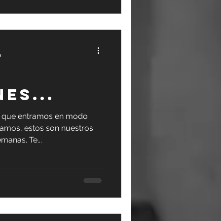
a
ES...
 que entramos en modo
aramos, estos son nuestros
manas. Te...