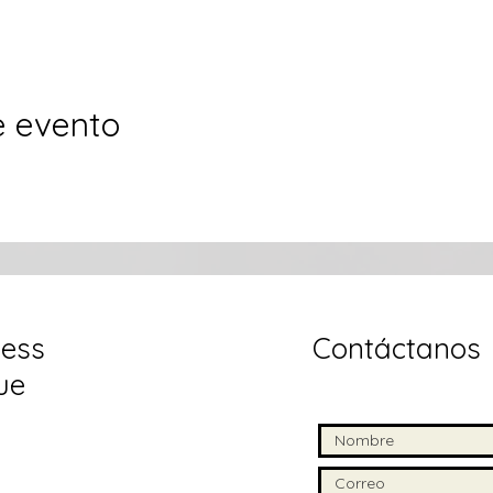
e evento
ess
Contáctanos
ue