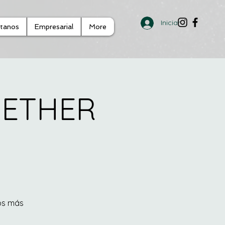
Iniciar sesión
tanos
Empresarial
More
GETHER
os más