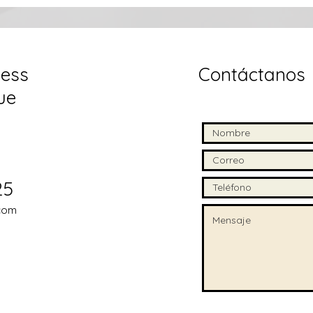
ess
Contáctanos
ue
25
com