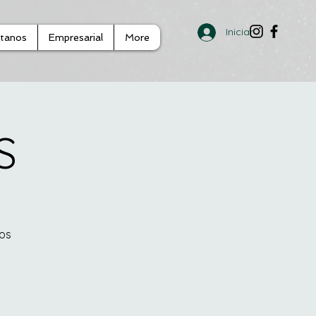
Iniciar sesión
tanos
Empresarial
More
S
Los