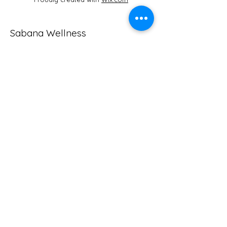
Sabana Wellness
Studio Boutique
Carrera 20 #4B-40
Cajicá, Cundinamarca
Cel:
3125464125
sabanaestudio@gmail.com
Contáctanos