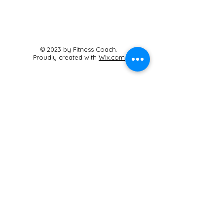
© 2023 by Fitness Coach.
Proudly created with
Wix.com
Sabana Wellness
Studio Boutique
Carrera 20 #4B-40
Cajicá, Cundinamarca
Cel:
3125464125
sabanaestudio@gmail.com
Contáctanos