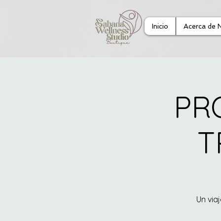
Inicio
Acerca de 
PR
T
Un via