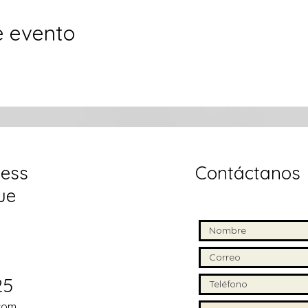
e evento
ess
Contáctanos
ue
25
com