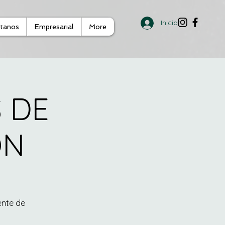
Iniciar sesión
tanos
Empresarial
More
 DE
ON
ente de