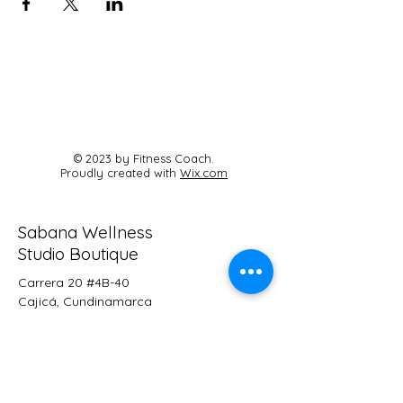
© 2023 by Fitness Coach.
Proudly created with
Wix.com
Sabana Wellness
Studio Boutique
Carrera 20 #4B-40
Cajicá, Cundinamarca
Cel:
3125464125
sabanaestudio@gmail.com