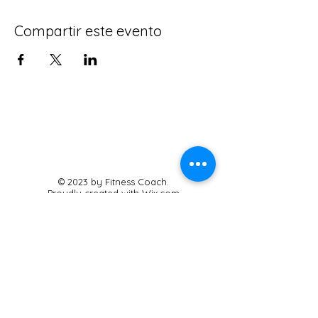
Compartir este evento
© 2023 by Fitness Coach.
Proudly created with
Wix.com
Sabana Wellness
Studio Boutique
Carrera 20 #4B-40
Cajicá, Cundinamarca