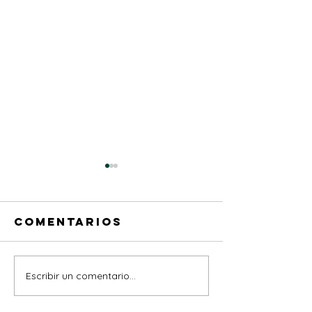
Comentarios
Escribir un comentario...
ÚLTIMA DE
UNA SEM
MARZO
MÁS