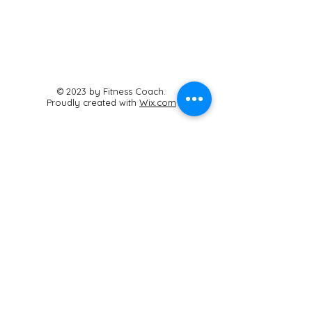
© 2023 by Fitness Coach.
Proudly created with
Wix.com
Sabana Wellness
Studio Boutique
Carrera 20 #4B-40
Cajicá, Cundinamarca
Cel:
3125464125
sabanaestudio@gmail.com