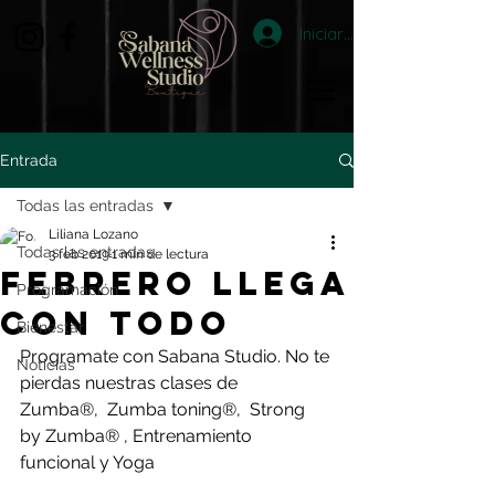
Iniciar sesión
Entrada
Todas las entradas
Liliana Lozano
Todas las entradas
3 feb 2019
1 min de lectura
FEBRERO LLEGA
Programación
CON TODO
Bienestar
Programate con Sabana Studio. No te 
Noticias
pierdas nuestras clases de   
Zumba®,  Zumba toning®,  Strong 
by Zumba® , Entrenamiento 
funcional y Yoga