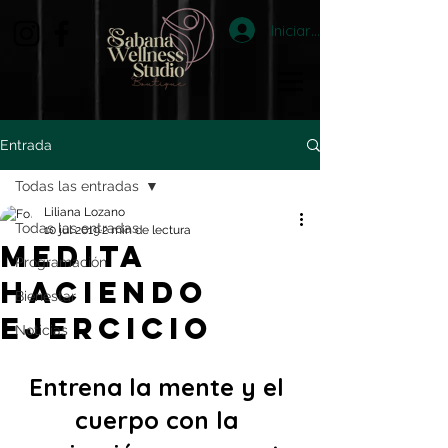
Iniciar sesión
Entrada
Todas las entradas
Liliana Lozano
Todas las entradas
10 jul 2019
2 min de lectura
MEDITA
Programación
HACIENDO
Bienestar
EJERCICIO
Noticias
Entrena la mente y el 
cuerpo con la 