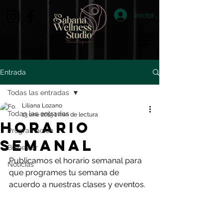
Iniciar sesión
Entrada
Todas las entradas
Liliana Lozano
Todas las entradas
13 ene 2019
1 min de lectura
HORARIO
Programación
SEMANAL
Bienestar
Publicamos el horario semanal para 
Noticias
que programes tu semana de 
acuerdo a nuestras clases y eventos.