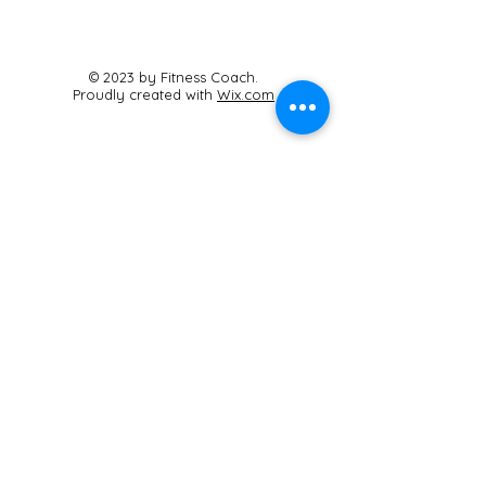
© 2023 by Fitness Coach.
Proudly created with
Wix.com
Sabana Wellness
Studio Boutique
Carrera 20 #4B-40
Cajicá, Cundinamarca
Cel:
3125464125
sabanaestudio@gmail.com
Contáctanos