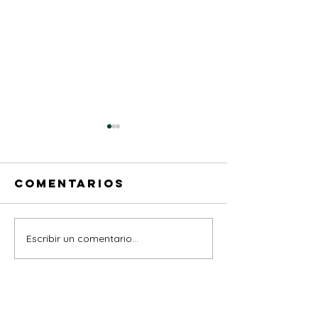
Comentarios
Escribir un comentario...
ÚLTIMA DE
FEBRERO
MARZO
LLEGA C
TODO