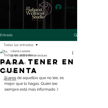
Iniciar sesión
Entrada
Todas las entradas
Liliana Lozano
Todas las entradas
30 dic 2018
1 min de lectura
PARA TENER EN
Programación
CUENTA
Bienestar
Si eres de aquellos que no lee, es 
Noticias
mejor que lo hagas. Quién lee 
siempre está más informado :)